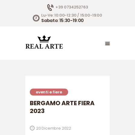
+39 0734252763
Lu-Ve: 10:00-12:30 / 15:00-19:00
Sabato: 15:30-19:00
HOME
ARTISTI E OPERE
REAL ARTE IN TV
LETTERE AL DIRETTORE
FAI UNA DOMANDA
STIMA LA TUA OPERA
CONTATTI
eventi e fiere
AMBIENTAZIONI
BERGAMO ARTE FIERA
EVENTI E FIERE
2023
20 Dicembre 2022