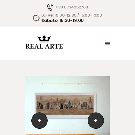
+39 0734252763
Lu-Ve: 10:00-12:30 / 15:00-19:00
Sabato: 15:30-19:00
HOME
ARTISTI E OPERE
REAL ARTE IN TV
LETTERE AL DIRETTORE
FAI UNA DOMANDA
STIMA LA TUA OPERA
CONTATTI
AMBIENTAZIONI
EVENTI E FIERE
BORSA 1
FIORONI